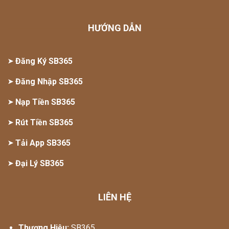
HƯỚNG DẪN
Đăng Ký SB365
Đăng Nhập SB365
Nạp Tiền SB365
Rút Tiền SB365
Tải App SB365
Đại Lý SB365
LIÊN HỆ
Thương Hiệu:
SB365