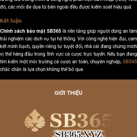
đó, các mối đe dọa từ bên ngoài đều được kiểm soát hiệu quả.
Kết luận
Chính sách bảo mật SB365
là nền tảng giúp người dùng an tâ
trải nghiệm các dịch vụ tại hệ thống. Với công nghệ hiện đại, cam
kết minh bạch, quyền riêng tư tuyệt đối, nhà cái đang chứng minh
vị thế hàng đầu trong lĩnh vực cá cược trực tuyến. Nếu bạn đang
tìm kiếm một môi trường cá cược an toàn, chuyên nghiệp,
SB365
chắc chắn là lựa chọn không thể bỏ qua.
GIỚI THIỆU