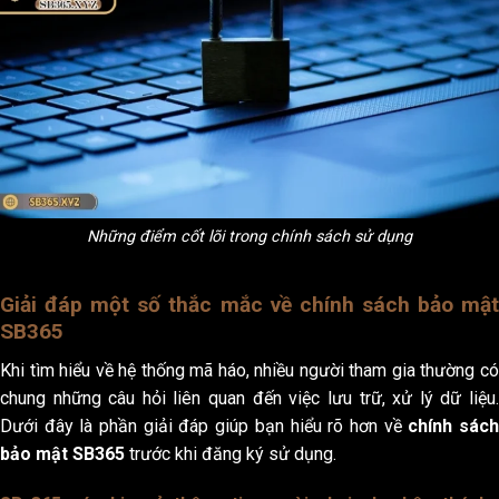
Những điểm cốt lõi trong chính sách sử dụng
Giải đáp một số thắc mắc về chính sách bảo mật
SB365
Khi tìm hiểu về hệ thống mã háo, nhiều người tham gia thường có
chung những câu hỏi liên quan đến việc lưu trữ, xử lý dữ liệu.
Dưới đây là phần giải đáp giúp bạn hiểu rõ hơn về
chính sác
bảo mật SB365
trước khi đăng ký sử dụng.