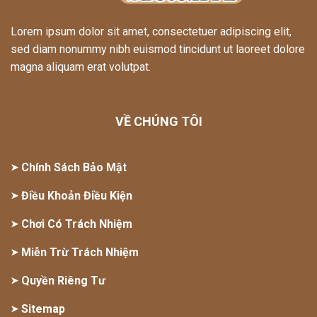
Lorem ipsum dolor sit amet, consectetuer adipiscing elit,
sed diam nonummy nibh euismod tincidunt ut laoreet dolore
magna aliquam erat volutpat.
VỀ CHÚNG TÔI
Chính Sách Bảo Mật
Điều Khoản Điều Kiện
Chơi Có Trách Nhiệm
Miễn Trừ Trách Nhiệm
Quyền Riêng Tư
Sitemap