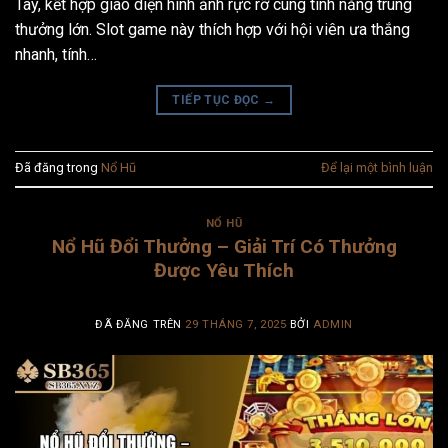
Tây, kết hợp giao diện hình ảnh rực rỡ cùng tính năng trúng
thưởng lớn. Slot game này thích hợp với hội viên ưa thắng
nhanh, tính…
TIẾP TỤC ĐỌC
→
Đã đăng trong
Nổ Hũ
Để lại một bình luận
NỔ HŨ
Nổ Hũ Đổi Thưởng – Giải Trí Có Thưởng
Được Yêu Thích
ĐÃ ĐĂNG TRÊN
29 THÁNG 7, 2025
BỞI
ADMIN