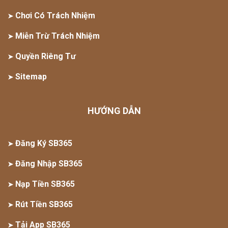
Chơi Có Trách Nhiệm
Miễn Trừ Trách Nhiệm
Quyền Riêng Tư
Sitemap
HƯỚNG DẪN
Đăng Ký SB365
Đăng Nhập SB365
Nạp Tiền SB365
Rút Tiền SB365
Tải App SB365