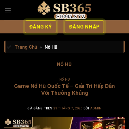
Chuyển
đến
nội
dung
ĐĂNG KÝ
ĐĂNG NHẬP
Trang Chủ
»
Nổ Hũ
NỔ HŨ
NỔ HŨ
Game Nổ Hũ Quốc Tế – Giải Trí Hấp Dẫn
Với Thưởng Khủng
ĐÃ ĐĂNG TRÊN
29 THÁNG 7, 2025
BỞI
ADMIN