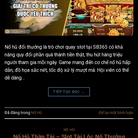
Nổ hũ đổi thưởng là trò chơi quay slot tại SB365 có khả
năng quy đổi phần quà thành tiền thật, thu hút hàng triệu
người tham gia mỗi ngày. Game mang đến cơ chế nổ hũ hấp
dẫn, đồ họa sắc nét, tốc độ xử lý mượt mà. Hội viên có thể
dễ dàng…
TIẾP TỤC ĐỌC
→
Đã đăng trong
Nổ Hũ
Để lại một bình luận
NỔ HŨ
Nổ Hũ Thần Tài – Slot Tài Lộc Nổ Thưởng