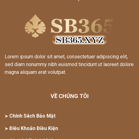
Lorem ipsum dolor sit amet, consectetuer adipiscing elit,
sed diam nonummy nibh euismod tincidunt ut laoreet dolore
magna aliquam erat volutpat.
VỀ CHÚNG TÔI
Chính Sách Bảo Mật
Điều Khoản Điều Kiện