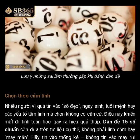
Lưu ý những sai lầm thường gặp khi đánh dàn đề
Chọn theo cảm tính
Nhiều người vì quá tin vào “số đẹp”, ngày sinh, tuổi mệnh hay
các yếu tố tâm linh mà chọn không có căn cứ. Điều này khiến
mất đi tính toán học, gây ra hiệu quả thấp.
Dàn đề 15 số
chuẩn
cần dựa trên tư liệu cụ thể, không phải linh cảm hay
“may mắn”. Hãy tin vào thống kê – không tin vào may rủi