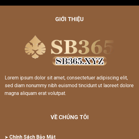
GIỚI THIỆU
Lorem ipsum dolor sit amet, consectetuer adipiscing elit,
sed diam nonummy nibh euismod tincidunt ut laoreet dolore
magna aliquam erat volutpat.
VỀ CHÚNG TÔI
Chính Sách Bảo Mật