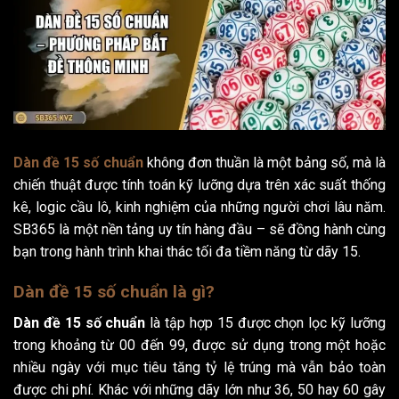
Dàn đề 15 số chuẩn
không đơn thuần là một bảng số, mà là
chiến thuật được tính toán kỹ lưỡng dựa trên xác suất thống
kê, logic cầu lô, kinh nghiệm của những người chơi lâu năm.
SB365 là một nền tảng uy tín hàng đầu – sẽ đồng hành cùng
bạn trong hành trình khai thác tối đa tiềm năng từ dãy 15.
Dàn đề 15 số chuẩn là gì?
Dàn đề 15 số chuẩn
là tập hợp 15 được chọn lọc kỹ lưỡng
trong khoảng từ 00 đến 99, được sử dụng trong một hoặc
nhiều ngày với mục tiêu tăng tỷ lệ trúng mà vẫn bảo toàn
được chi phí. Khác với những dãy lớn như 36, 50 hay 60 gây