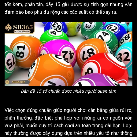
tốn kém, phân tán, dãy 15 giữ được sự tinh gọn nhưng vẫn
đảm bảo bao phủ đủ rộng các xác suất có thể xảy ra.
Dàn đề 15 số chuẩn được nhiều người quan tâm
Việc chọn đúng chuẩn giúp người chơi cân bằng giữa rủi ro,
phần thưởng, đặc biệt phù hợp với những ai có nguồn vốn
vừa phải, muốn duy trì cách chơi an toàn trong dài hạn. Loại
này thường được xây dựng dựa trên nhiều yếu tố như thống