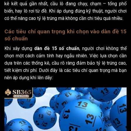
kê kết quả gần nhất, cầu lô đang chạy, chạm – tổng phổ
biến, hay lô rơi từ đề. Khi áp dụng đúng kỹ thuật, người chơi
có thể nâng cao tỷ lệ trúng mà không cần chi tiêu quá nhiều.
Các tiêu chí quan trọng khi chọn vào dàn đề 15
số chuẩn
Khi xây dựng
dàn đề 15 số chuẩn
, người chơi không thể
chọn một cách cảm tính hay ngẫu nhiên. Việc lựa chọn cần
dựa trên các thống kê, cầu rõ ràng đảm bảo tỷ lệ trúng cao,
tiết kiệm chi phí. Dưới đây là các tiêu chí quan trọng mà bạn
nên áp dụng khi lên dãy: