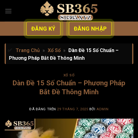
Chuyển
đến
nội
dung
ĐĂNG KÝ
ĐĂNG NHẬP
Trang Chủ
»
Xổ Số
»
Dàn Đề 15 Số Chuẩn –
Phương Pháp Bắt Đề Thông Minh
XỔ SỐ
Dàn Đề 15 Số Chuẩn – Phương Pháp
Bắt Đề Thông Minh
ĐÃ ĐĂNG TRÊN
29 THÁNG 7, 2025
BỞI
ADMIN